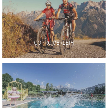
Bürglalm und Kabinenbahn Karbachalm.
6er Sesselbahn Schwarzeckalm, 6er Sesselbahn
am Berg und zurück ins Tal erkunden. Natrunbahn,
Sommerbahnen auf den Berg und dann die Trails
Gemütlich mit dem MTB oder eMTB mit den
GOPRO VERLEIH
Öffnungszeiten Maria Alm
Öffnungszeiten Mühlbach
Mühlbach.