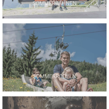
SOMMERBAHNEN
ausgewiesenen Betriebszeiten
während der Dauer des Aufenthaltes zu den
und der
Sommerrodelbahn
am Biberg, gültig
Eine kostenlose Fahrt pro Aufenthalt mit dem Lift
SOMMERRODELN