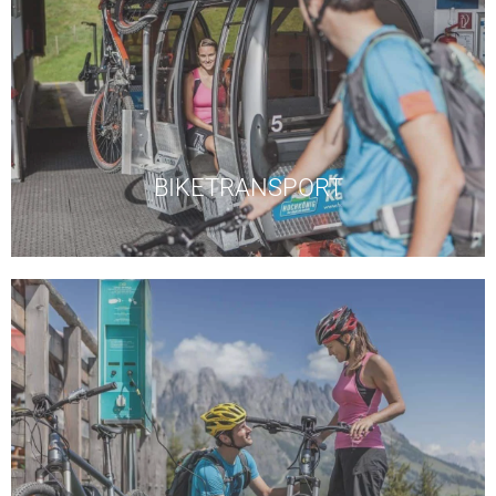
Bürglalm und Kabinenbahn Karbachalm.
6er Sesselbahn Schwarzeckalm, 6er Sesselbahn
am Berg und zurück ins Tal erkunden. Natrunbahn,
Sommerbahnen auf den Berg und dann die Trails
Gemütlich mit dem MTB oder eMTB mit den
BIKETRANSPORT
Buchung in den örtlichen Tourismusinformationen.
Bikeguide laut Wochenprogramm. Information und
Gratis geführte MTB- und eMTB Touren mit