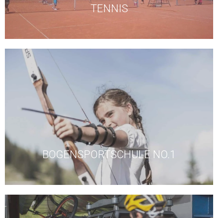
TENNIS
Tel +43 676 5279655
Teilnehmer. Anmeldung erforderlich unter:
Donnerstag von 09:30 -12:00 Uhr max. 10
Kostenloses Bogenschießen am Jufen jeden
BOGENSPORTSCHULE NO.1