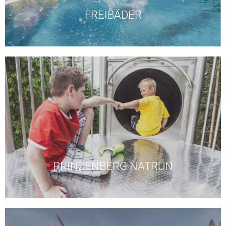
Kostenloser Eintritt in die Freibäder Maria Alm und
FREIBÄDER
Öffnungszeiten Seilbahnen
ebenfalls gratis.
Erlebnisspielplatz. Die Fahrt mit der Natrunbahn ist
mit Flowtrail, Waldrutschenpark und
Kostenloser Familienspass am Prinzenberg Natrun
PRINZENBERG NATRUN