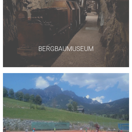
Mühlbach.
mit fachkundiger Schaustollenführung in
Kostenloser Eintritt ins Kupfer-Bergbaumuseum
BERGBAUMUSEUM
Mühlbach.
Freie Nutzung der Tennisplätze in Maria Alm und