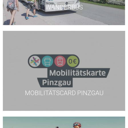
WANDERBUS
Übernachtung in einem Partnerbetrieb.
Pinzgau kostenlos und das bereits ab der ersten
sind alle öffentlichen Verkehrsmittel im Raum
Ihrem Urlaub ersparen. Mit der Hochkönig Card
& Stau - das alles können Sie sich ab sofort in
Verkehrschaos, nervenaufreibende Parkplatzsuche
MOBILITÄTSCARD PINZGAU