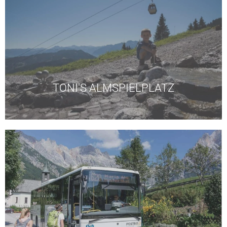
Öffnungszeiten Seilbahnen
ist ebenfalls gratis.
der Kabinenbahn Karbachalm und Biketransport
der Karbachalm mit Toni's Family Trail. Fahrt mit
Kostenloser Familienspass am Almspielplatz bei
TONI'S ALMSPIELPLATZ
innerhalb des Pinzgaus.
sowie des gesamten öffentlichen Verkehrsnetzes
uneingeschränkte Nutzung des Wanderbusses
natürlich auch innerhalb der drei Orte kostenlose &
Von Maria Alm über Dienten bis Mühlbach und