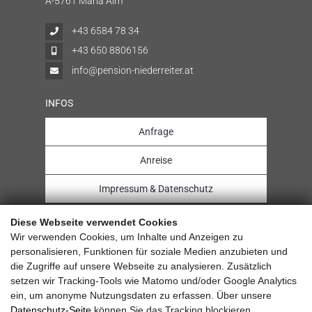
A-5761 Maria Alm
+43 6584 78 34
+43 650 8806156
info@pension-niederreiter.at
INFOS
Anfrage
Anreise
Impressum & Datenschutz
Diese Webseite verwendet Cookies
Wir verwenden Cookies, um Inhalte und Anzeigen zu
personalisieren, Funktionen für soziale Medien anzubieten und
Sehr gut
die Zugriffe auf unsere Webseite zu analysieren. Zusätzlich
setzen wir Tracking-Tools wie Matomo und/oder Google Analytics
6.0 Gesamtbewertung
ein, um anonyme Nutzungsdaten zu erfassen. Über unsere
Pension Niederreiter
Datenschutz-Seite
können Sie das Tracking blockieren.